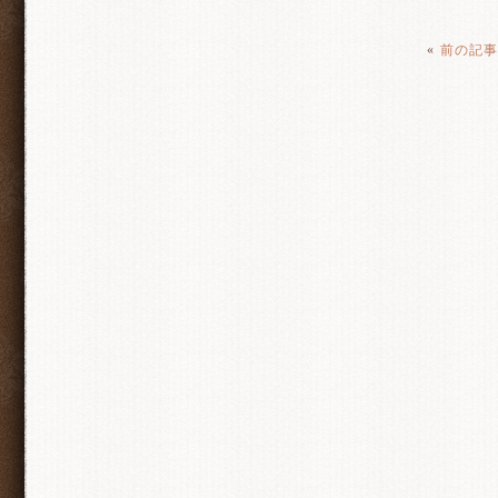
«
前の記