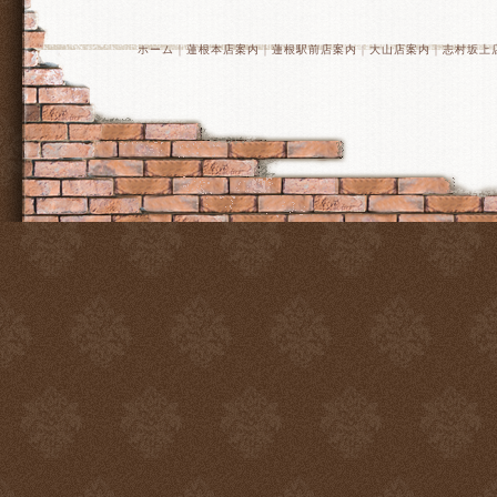
ホーム
｜
蓮根本店案内
｜
蓮根駅前店案内
｜
大山店案内
｜
志村坂上