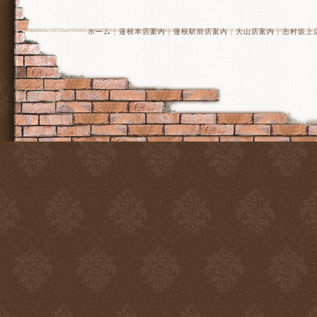
ホーム
｜
蓮根本店案内
｜
蓮根駅前店案内
｜
大山店案内
｜
志村坂上