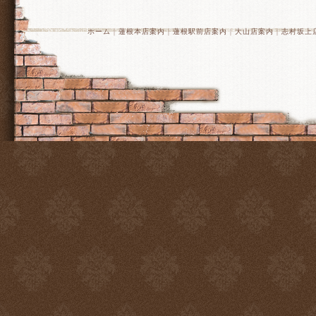
ホーム
｜
蓮根本店案内
｜
蓮根駅前店案内
｜
大山店案内
｜
志村坂上