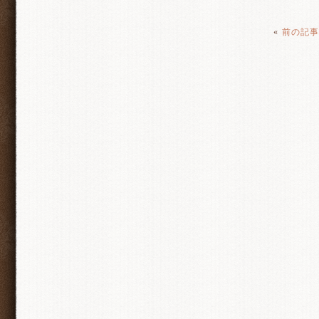
«
前の記