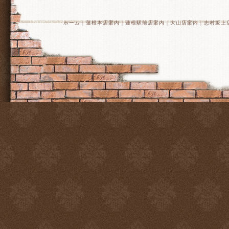
ホーム
｜
蓮根本店案内
｜
蓮根駅前店案内
｜
大山店案内
｜
志村坂上