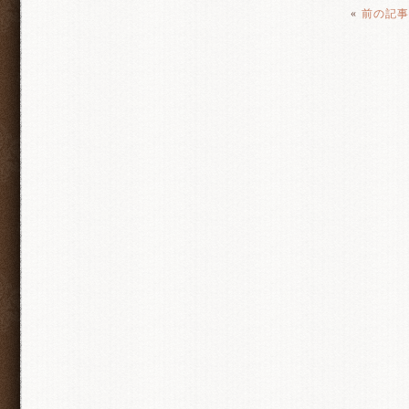
«
前の記