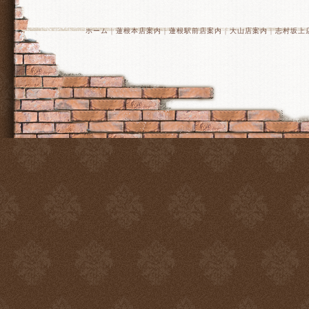
ホーム
｜
蓮根本店案内
｜
蓮根駅前店案内
｜
大山店案内
｜
志村坂上