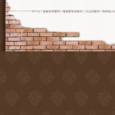
ホーム
｜
蓮根本店案内
｜
蓮根駅前店案内
｜
大山店案内
｜
志村坂上