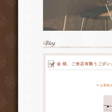
金 様、ご来店有難うござい
✂
お客様