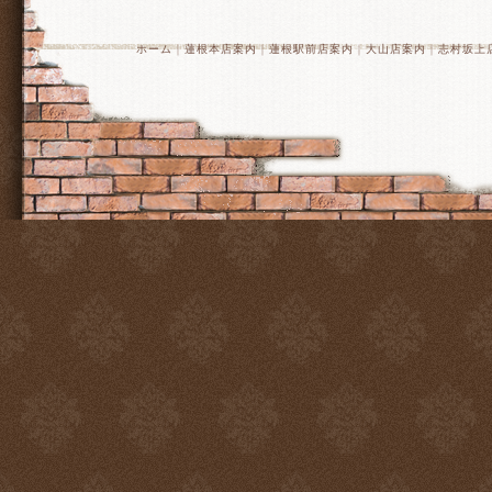
ホーム
｜
蓮根本店案内
｜
蓮根駅前店案内
｜
大山店案内
｜
志村坂上