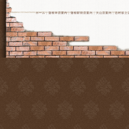
ホーム
｜
蓮根本店案内
｜
蓮根駅前店案内
｜
大山店案内
｜
志村坂上