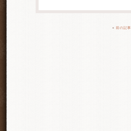
«
前の記