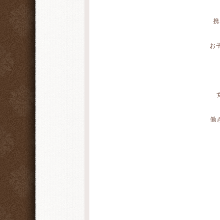
携
お
働