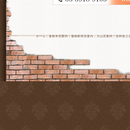
ホーム
｜
蓮根本店案内
｜
蓮根駅前店案内
｜
大山店案内
｜
志村坂上