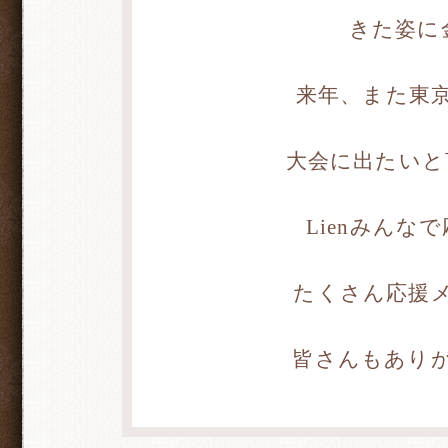
きた姿に金
来年、また東
大会に出たいと言
Lienみんな
たくさん応援
皆さんもあり