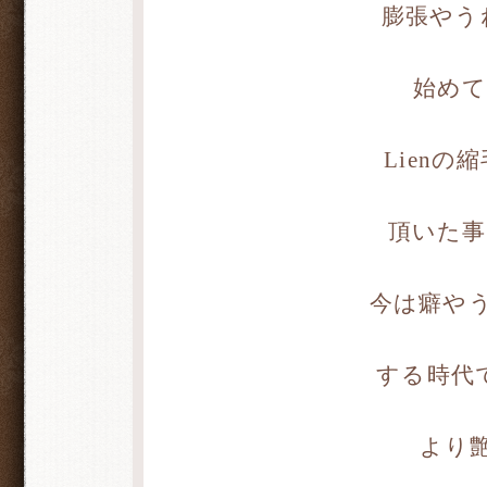
膨張やう
始めて
Lien
頂いた事
今は癖や
する時代
より