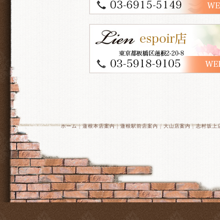
ホーム
｜
蓮根本店案内
｜
蓮根駅前店案内
｜
大山店案内
｜
志村坂上