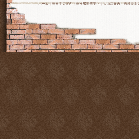
ホーム
｜
蓮根本店案内
｜
蓮根駅前店案内
｜
大山店案内
｜
志村坂上