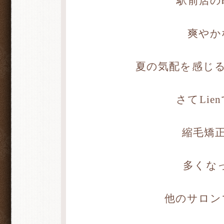
駅前店の町
爽やか
夏の気配を感じ
さてLi
縮毛矯
多くな
他のサロン