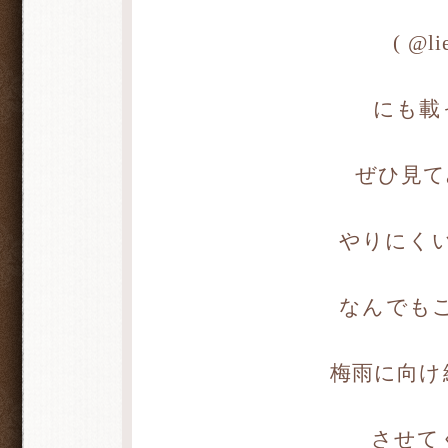
( @li
にも載
ぜひ見て
やりにく
なんでも
梅雨に向け
させて