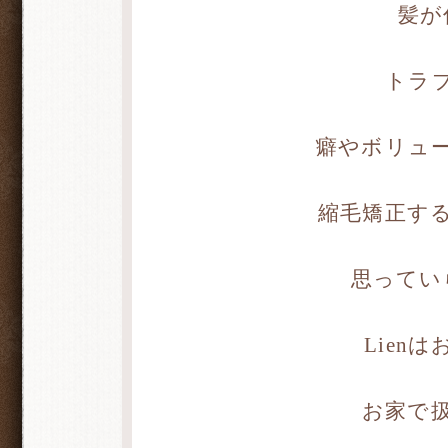
髪が
トラ
癖やボリュ
縮毛矯正す
思ってい
Lien
お家で