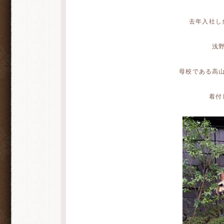
去年入社し
浅
母校である高
着付