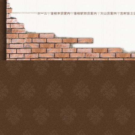
ホーム
｜
蓮根本店案内
｜
蓮根駅前店案内
｜
大山店案内
｜
志村坂上