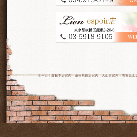
ホーム
｜
蓮根本店案内
｜
蓮根駅前店案内
｜
大山店案内
｜
志村坂上