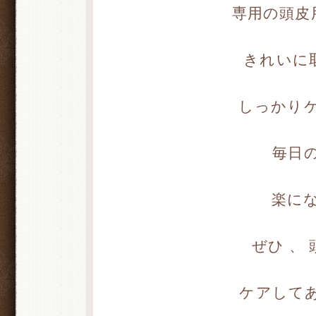
専用の頭皮
きれいに
しっかり
毎日
楽に
ぜひ 、
ケアして