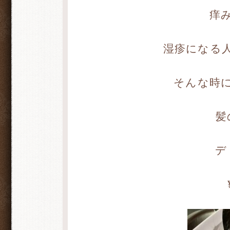
痒
湿疹になる
そんな時
髪
デ