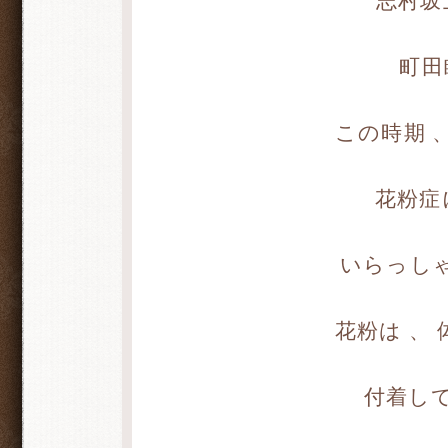
志村坂
町田
この時期 
花粉症
いらっし
花粉は 、
付着し