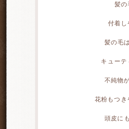
髪の
付着し
髪の毛
キューテ
不純物
花粉もつき
頭皮に