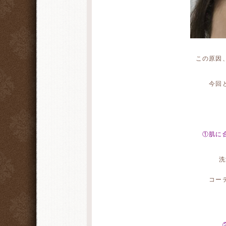
この原因
今回
①肌に
洗
コー