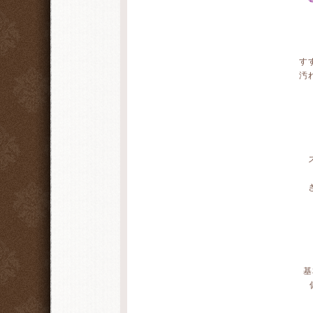
す
汚
基