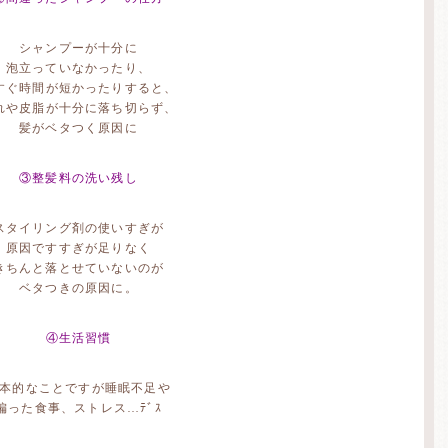
シャンプーが十分に
泡立っていなかったり、
すぐ時間が短かったりすると、
れや皮脂が十分に落ち切らず、
髪がベタつく原因に
③整髪料の洗い残し
スタイリング剤の使いすぎが
原因ですすぎが足りなく
きちんと落とせていないのが
ベタつきの原因に。
④生活習慣
本的なことですが睡眠不足や
偏った食事、ストレス…ﾃﾞｽ