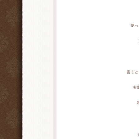
使っ
書くと
実