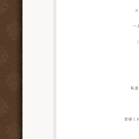
ス
一
私達
皆様く