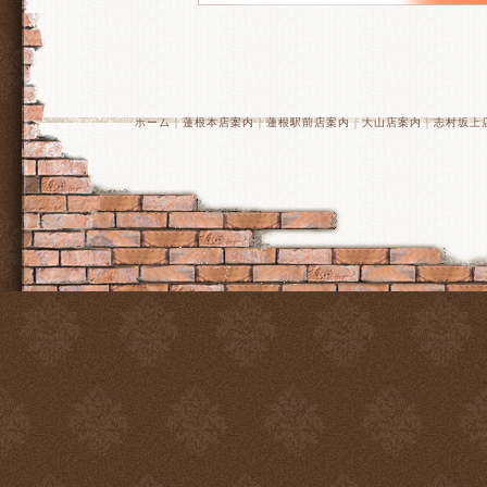
ホーム
｜
蓮根本店案内
｜
蓮根駅前店案内
｜
大山店案内
｜
志村坂上