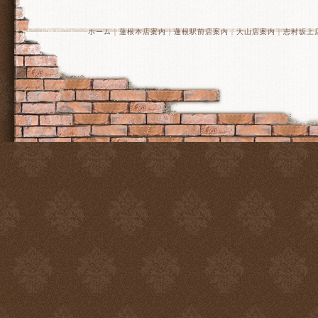
ホーム
｜
蓮根本店案内
｜
蓮根駅前店案内
｜
大山店案内
｜
志村坂上