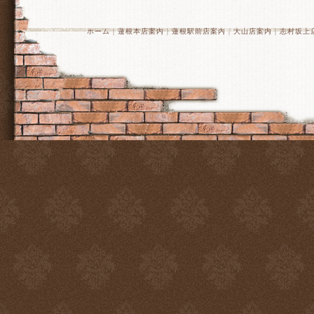
ホーム
｜
蓮根本店案内
｜
蓮根駅前店案内
｜
大山店案内
｜
志村坂上