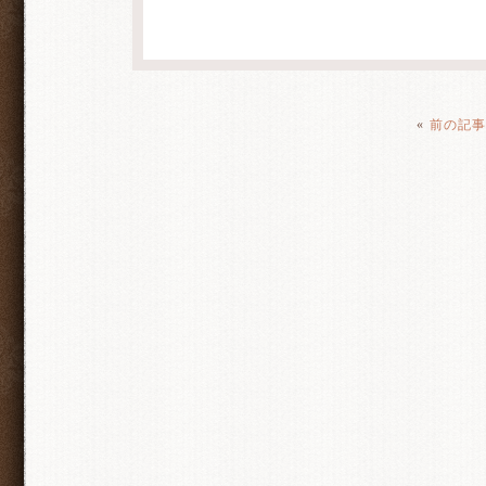
«
前の記